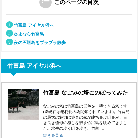
このページの目次
1
竹富島 アイヤル浜へ
2
さよなら竹富島
3
夜の石垣島をブラブラ散歩
竹富島 アイヤル浜へ
竹富島 なごみの塔にのぼってみた
なごみの塔は竹富島の景色を一望できる塔です
(※現在は老朽化の為閉鎖されています)。竹富島
の最大の魅力は赤瓦の家が建ち並ぶ町並み。古
き良き琉球の感じを残す竹富島を眺めてきまし
た。水牛の歩く町を歩き、竹富 ...
続きを見る