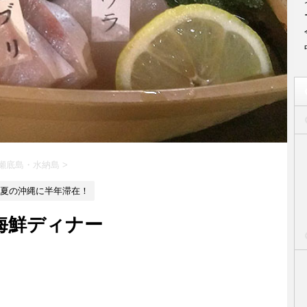
 瀬底島・水納島
>
夏の沖縄に半年滞在！
海鮮ディナー