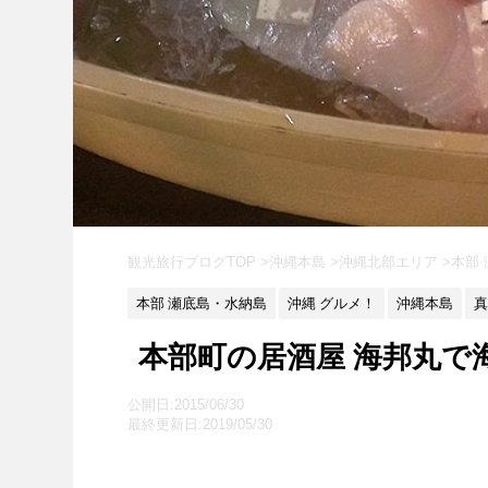
観光旅行ブログTOP
>
沖縄本島
>
沖縄北部エリア
>
本部
本部 瀬底島・水納島
沖縄 グルメ！
沖縄本島
真
本部町の居酒屋 海邦丸で
公開日:2015/06/30
最終更新日:2019/05/30