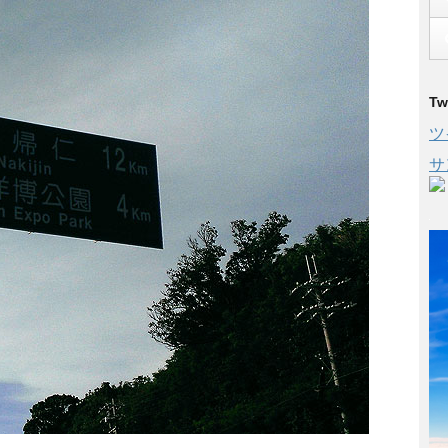
Tw
ツ
サ