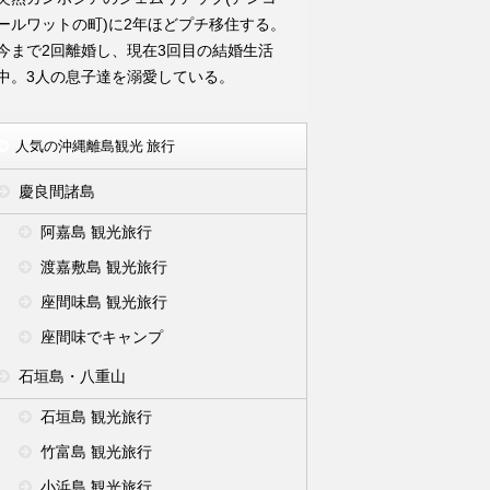
ールワットの町)に2年ほどプチ移住する。
今まで2回離婚し、現在3回目の結婚生活
中。3人の息子達を溺愛している。
人気の沖縄離島観光 旅行
慶良間諸島
阿嘉島 観光旅行
渡嘉敷島 観光旅行
座間味島 観光旅行
座間味でキャンプ
石垣島・八重山
石垣島 観光旅行
竹富島 観光旅行
小浜島 観光旅行