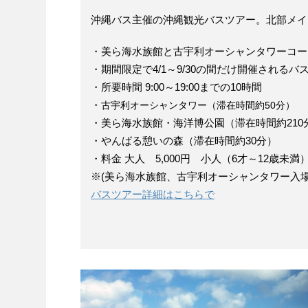
沖縄バス主催の沖縄観光バスツアー。北部メイ
・美ら海水族館と古宇利オーシャンタワーコー
・期間限定で4/1～9/30の間だけ開催されるバ
・所要時間 9:00～19:00までの10時間
・
古宇利オーシャンタワー（滞在時間約50分）
・美ら海水族館・海洋博公園（滞在時間約210
・やんばる憩いの森（滞在時間約30分）
・料金 大人 5,000円 小人（6才～12歳未満）2
※(美ら海水族館、古宇利オーシャンタワー入
バスツアー詳細はこちらで