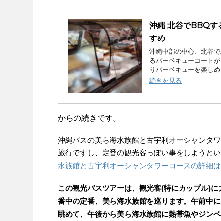
沖縄 北谷でBBQ
すめ
沖縄中部の中心、北谷で
るバーベキューコートが
りバーベキューを楽しめま
続きを見る
からの続きです。
沖縄バスの美ら海水族館と古宇利オーシャンタワ
旅行ですし、定番の観光客っぽい事をしようとい
水族館と古宇利オーシャンタワーコースの詳細は
この観光バスツアーは、観光客(特にカップル)
番中の定番、美ら海水族館を巡ります。午前中に
眺めて、午後から美ら海水族館に熱帯魚やジンベ