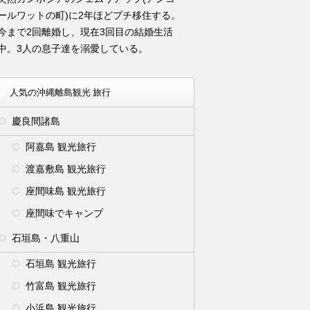
ールワットの町)に2年ほどプチ移住する。
今まで2回離婚し、現在3回目の結婚生活
中。3人の息子達を溺愛している。
人気の沖縄離島観光 旅行
慶良間諸島
阿嘉島 観光旅行
渡嘉敷島 観光旅行
座間味島 観光旅行
座間味でキャンプ
石垣島・八重山
石垣島 観光旅行
竹富島 観光旅行
小浜島 観光旅行