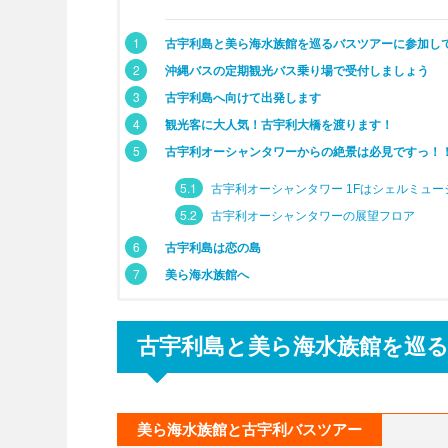
1
古宇利島と美ら海水族館を巡るバスツアーに参加し
2
沖縄バスの定期観光バス乗り場で受付しましょう
3
古宇利島へ向けて出発します
4
観光客に大人気！古宇利大橋を渡ります！
5
古宇利オーシャンタワーからの絶景は必見ですっ！
5.1
古宇利オーシャンタワー 1Fはシェルミュー
5.2
古宇利オーシャンタワーの展望フロア
6
古宇利島は恋の島
7
美ら海水族館へ
古宇利島と美ら海水族館を巡
美ら海水族館と古宇利バスツアー