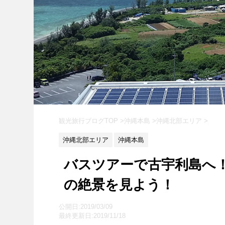
観光旅行ブログTOP
>
沖縄本島
>
沖縄北部エリア
>
沖縄北部エリア
沖縄本島
バスツアーで古宇利島へ
の絶景を見よう！
公開日:2019/03/09
最終更新日:2019/11/18