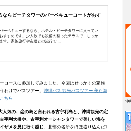
するならビーチタワーのバーベキューコートがおす
バーベキューするなら、ホテル・ビーチタワーに入ってい
おすすめです。少人数でも設備の整ったテラスで、しっか
す。家族旅行や友達との旅行で ...
ーコースに参加してみました。今回はせっかくの家族
うわけでバスツアー。
沖縄バス 観光バスツアー 美ら海
こちら
沖
に大人気の、恋の島と言われる古宇利島と、沖縄観光の定
古宇利大橋や、古宇利オーシャンタワーで美しい海を
イザメを見に行く感じ
。北部の名所をほぼ盛り込んだ1