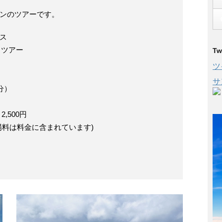
ンのツアーです。
ス
スツアー
Tw
ツ
サ
分）
,500円
場料は料金に含まれています)